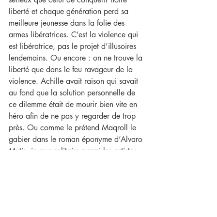
liberté et chaque génération perd sa 
meilleure jeunesse dans la folie des 
armes libératrices. C’est la violence qui 
est libératrice, pas le projet d’illusoires 
lendemains. Ou encore : on ne trouve la 
liberté que dans le feu ravageur de la 
violence. Achille avait raison qui savait 
au fond que la solution personnelle de 
ce dilemme était de mourir bien vite en 
héro afin de ne pas y regarder de trop 
près. Ou comme le prétend Maqroll le 
gabier dans le roman éponyme d’Alvaro 
Mutis, joueur solitaire parmi les artistes 
de la violence, la seule issue est Un bel 
mourir, une mort où le mourir s’approche 
du sourire avec une ultime élégance. 
‘’Un bel morir tutta una vita onora’’, 
écrit Pétrarque. Tout candidat à 