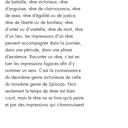
de bataille, rêve victorieux, rêve 
d’angoisse, rêve de clairvoyance, rêve 
de sexe, rêve d’égalité ou de justice, 
rêve de liberté ou de bonheur, rêve 
d’untel ou d’unetelle, rêve de mort, rêve 
d’un lieu, les impressions d’un rêve 
peuvent accompagner dans la journée, 
dans une période, dans une phase 
d’existence. Raconter un rêve, c’est en 
tuer les impressions fugaces afin d’y 
nommer un sens. C’est la connaissance 
du deuxième genre victorieuse de celle 
du troisième genre de Spinoza. Non 
seulement le temps de rêver est bien 
court, mais le rêve ne se livre qu’à peine 
et par des impressions qui s’évanouissent 
dès qu’on prétend les toucher comme 
l’image d’Eurydice disparaît du cœur 
d’Orphée lorsqu’il la cherche du regard. 