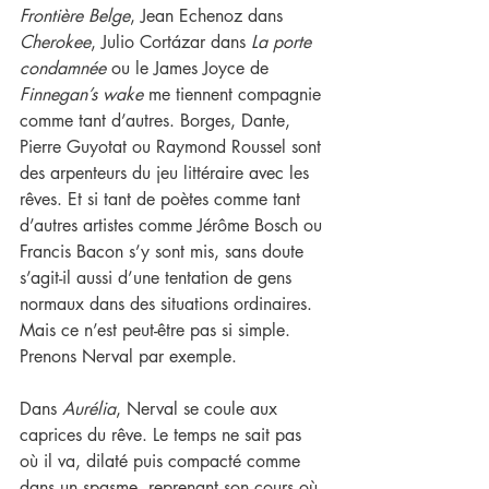
Frontière Belge
, Jean Echenoz dans 
Cherokee
, Julio Cortázar dans 
La porte 
condamnée
 ou le James Joyce de 
Finnegan’s wake
 me tiennent compagnie 
comme tant d’autres. Borges, Dante, 
Pierre Guyotat ou Raymond Roussel sont 
des arpenteurs du jeu littéraire avec les 
rêves. Et si tant de poètes comme tant 
d’autres artistes comme Jérôme Bosch ou 
Francis Bacon s’y sont mis, sans doute 
s’agit-il aussi d’une tentation de gens 
normaux dans des situations ordinaires. 
Mais ce n’est peut-être pas si simple. 
Prenons Nerval par exemple.
Dans 
Aurélia
, Nerval se coule aux 
caprices du rêve. Le temps ne sait pas 
où il va, dilaté puis compacté comme 
dans un spasme, reprenant son cours où 