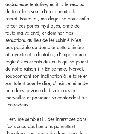
audacieuse tentative, écrit-il. Je résolus 
de fixer le rêve et d’en connaître le 
secret. Pourquoi, me dis-je, ne point enfin 
forcer ces portes mystiques, armé de 
toute ma volonté, et dominer mes 
sensations au lieu de les subir ? N’est-il 
pas possible de dompter cette chimère 
attrayante et redoutable, d’imposer une 
règle à ces esprits des nuits qui se jouent 
de notre raison ? » En somme, Nerval, 
soupçonnant son inclination à le faire et 
son talent pour le dire, s’insinue mine de 
rien dans la zone de bizarreries où 
merveilles et paniques se confondent sur 
l’entre-deux.
Il est, me semble-t-il, des interstices dans 
l’existence des humains permettant 
d’explorer sans souci de dommages la 