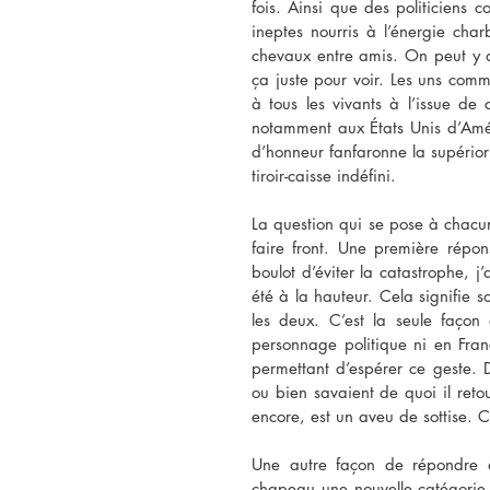
fois. Ainsi que des politiciens 
ineptes nourris à l’énergie char
chevaux entre amis. On peut y a
ça juste pour voir. Les uns comme
à tous les vivants à l’issue d
notamment aux États Unis d’Amér
d’honneur fanfaronne la supériori
tiroir-caisse indéfini.
La question qui se pose à chacun
faire front. Une première répon
boulot d’éviter la catastrophe, j’
été à la hauteur. Cela signifie soi
les deux. C’est la seule façon
personnage politique ni en Franc
permettant d’espérer ce geste. D
ou bien savaient de quoi il retour
encore, est un aveu de sottise. 
Une autre façon de répondre à l
chapeau une nouvelle catégorie