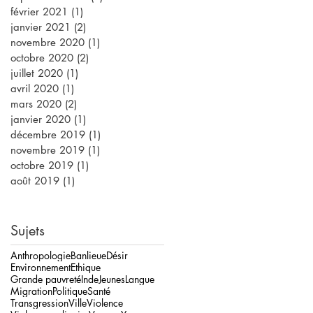
février 2021
(1)
1 post
janvier 2021
(2)
2 posts
novembre 2020
(1)
1 post
octobre 2020
(2)
2 posts
juillet 2020
(1)
1 post
avril 2020
(1)
1 post
mars 2020
(2)
2 posts
janvier 2020
(1)
1 post
décembre 2019
(1)
1 post
novembre 2019
(1)
1 post
octobre 2019
(1)
1 post
août 2019
(1)
1 post
Sujets
Anthropologie
Banlieue
Désir
Environnement
Ethique
Grande pauvreté
Inde
Jeunes
Langue
Migration
Politique
Santé
Transgression
Ville
Violence