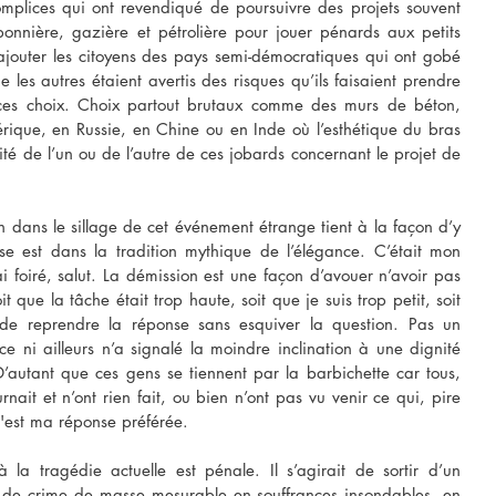
complices qui ont revendiqué de poursuivre des projets souvent 
bonnière, gazière et pétrolière pour jouer pénards aux petits 
jouter les citoyens des pays semi-démocratiques qui ont gobé 
 les autres étaient avertis des risques qu’ils faisaient prendre 
e ces choix. Choix partout brutaux comme des murs de béton, 
ique, en Russie, en Chine ou en Inde où l’esthétique du bras 
té de l’un ou de l’autre de ces jobards concernant le projet de 
 dans le sillage de cet événement étrange tient à la façon d’y 
se est dans la tradition mythique de l’élégance. C’était mon 
ai foiré, salut. La démission est une façon d’avouer n’avoir pas 
t que la tâche était trop haute, soit que je suis trop petit, soit 
 de reprendre la réponse sans esquiver la question. Pas un 
e ni ailleurs n’a signalé la moindre inclination à une dignité 
’autant que ces gens se tiennent par la barbichette car tous, 
nait et n’ont rien fait, ou bien n’ont pas vu venir ce qui, pire 
C'est ma réponse préférée.
a tragédie actuelle est pénale. Il s’agirait de sortir d’un 
 de crime de masse mesurable en souffrances insondables, en 