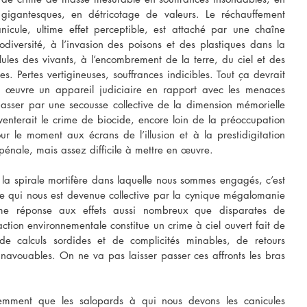
 gigantesques, en détricotage de valeurs. Le réchauffement 
nicule, ultime effet perceptible, est attaché par une chaîne 
diversité, à l’invasion des poisons et des plastiques dans la 
ules des vivants, à l’encombrement de la terre, du ciel et des 
 Pertes vertigineuses, souffrances indicibles. Tout ça devrait 
 œuvre un appareil judiciaire en rapport avec les menaces 
 passer par une secousse collective de la dimension mémorielle 
nterait le crime de biocide, encore loin de la préoccupation 
r le moment aux écrans de l’illusion et à la prestidigitation 
 pénale, mais assez difficile à mettre en œuvre.
 la spirale mortifère dans laquelle nous sommes engagés, c’est 
ie qui nous est devenue collective par la cynique mégalomanie 
ème réponse aux effets aussi nombreux que disparates de 
action environnementale constitue un crime à ciel ouvert fait de 
e calculs sordides et de complicités minables, de retours 
navouables. On ne va pas laisser passer ces affronts les bras 
mment que les salopards à qui nous devons les canicules 