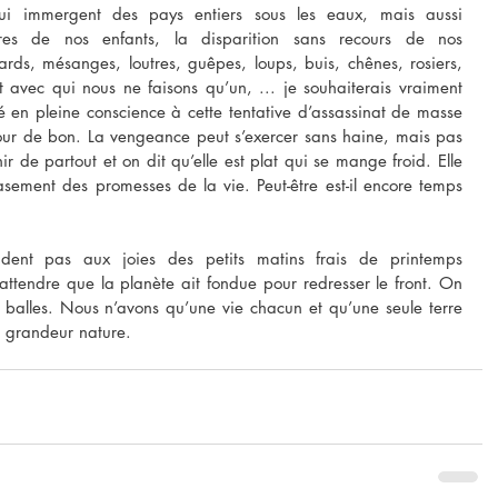
qui immergent des pays entiers sous les eaux, mais aussi 
ures de nos enfants, la disparition sans recours de nos 
ds, mésanges, loutres, guêpes, loups, buis, chênes, rosiers, 
t avec qui nous ne faisons qu’un, ... je souhaiterais vraiment 
 en pleine conscience à cette tentative d’assassinat de masse 
ur de bon. La vengeance peut s’exercer sans haine, mais pas 
r de partout et on dit qu’elle est plat qui se mange froid. Elle 
asement des promesses de la vie. Peut-être est-il encore temps 
dent pas aux joies des petits matins frais de printemps 
ttendre que la planète ait fondue pour redresser le front. On 
 balles. Nous n’avons qu’une vie chacun et qu’une seule terre 
u grandeur nature.