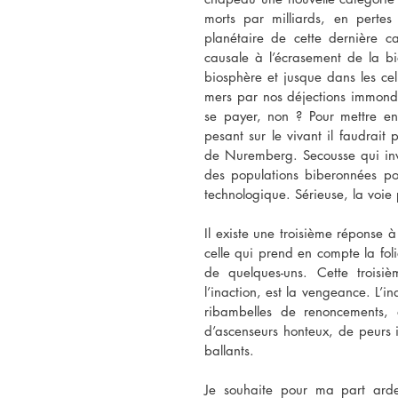
morts par milliards, en pertes
planétaire de cette dernière ca
causale à l’écrasement de la bio
biosphère et jusque dans les cell
mers par nos déjections immondes.
se payer, non ? Pour mettre en
pesant sur le vivant il faudrait
de Nuremberg. Secousse qui inve
des populations biberonnées pou
technologique. Sérieuse, la voie
Il existe une troisième réponse à
celle qui prend en compte la fol
de quelques-uns. Cette troisi
l’inaction, est la vengeance. L’in
ribambelles de renoncements, d
d’ascenseurs honteux, de peurs i
ballants.
Je souhaite pour ma part arde